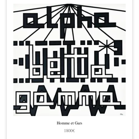
initial
actuel
était :
est :
1300€.
1200€.
Homme et Gars
1800
€