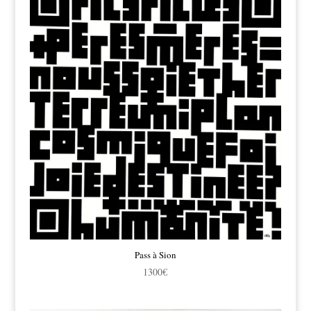
Pass à Sion
1300
€