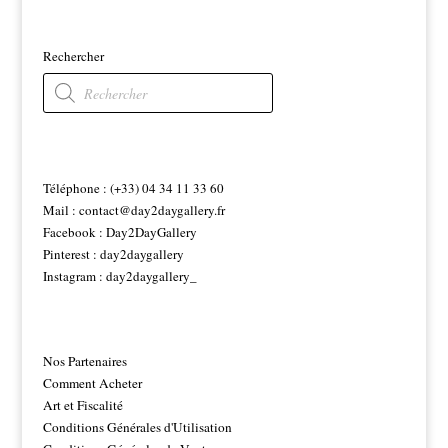
Rechercher
Recherche
de
produits
Téléphone : (+33) 04 34 11 33 60
Mail :
contact@day2daygallery.fr
Facebook :
Day2DayGallery
Pinterest :
day2daygallery
Instagram :
day2daygallery_
Nos Partenaires
Comment Acheter
Art et Fiscalité
Conditions Générales d'Utilisation