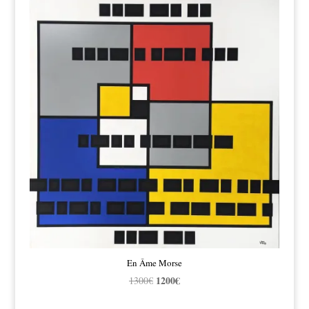
En Âme Morse
Le
1200
€
Le
1300
€
prix
prix