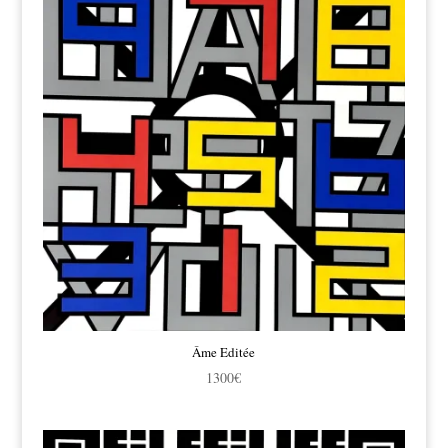
Âme Editée
1300
€