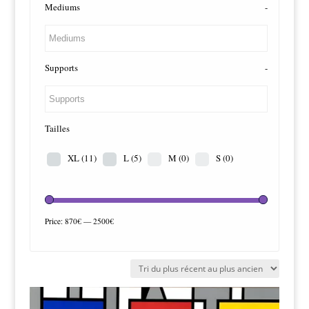
Mediums
-
Supports
-
Tailles
XL
(11)
L
(5)
M
(0)
S
(0)
Price:
870€
—
2500€